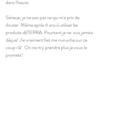
dans l'heure. 
Sérieux, je ne sais pas ce qui m'a pris de  
douter. Même après 6 ans à utiliser les 
produits dōTERRA. Pourtant je ne  suis jamais 
déçue! J'ai vraiment fait ma nunuche sur ce 
coup-là!  On ne m'y prendra plus je vous le 
promets!