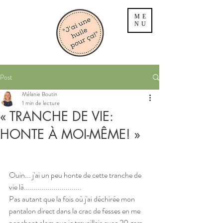
ME
NU
Post
Mélanie Boutin
1 min de lecture
« TRANCHE DE VIE:
HONTE À MOI-MÊME! »
Ouin... j'ai un peu honte de cette tranche de 
vie là.............................
Pas autant que la fois où j'ai déchirée mon 
pantalon direct dans la crac de fesses en me 
penchant alors que je travaillais avec 20 gars, 