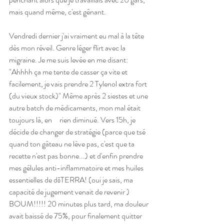
mais quand même, c'est gênant. 
Vendredi dernier j'ai vraiment eu mal à la tête  
dès mon réveil. Genre léger flirt avec la 
migraine. Je me suis levée en me disant: 
"Ahhhh ça me tente de casser ça vite et 
facilement, je vais prendre 2 Tylenol extra fort 
(du vieux stock)" Même après 2 siestes et une 
autre batch de médicaments, mon mal était 
toujours là, en     rien diminué. Vers 15h, je 
décide de changer de stratégie (parce que tsé 
quand ton gâteau ne lève pas, c'est que ta 
recette n'est pas bonne...) et d'enfin prendre 
mes gélules anti-inflammatoire et mes huiles 
essentielles de dōTERRA! (oui je sais, ma 
capacité de jugement venait de revenir )  
BOUM!!!!! 20 minutes plus tard, ma douleur 
avait baissé de 75%, pour finalement quitter 