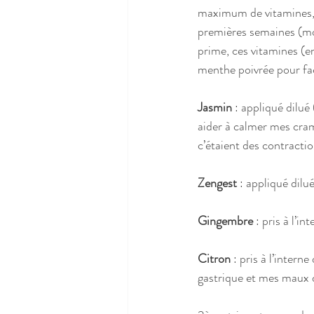
maximum de vitamines, o
premières semaines (mon
prime, ces vitamines (en
menthe poivrée pour faci
Jasmin
 : appliqué dilué
aider à calmer mes cramp
c’étaient des contracti
Zengest
 : appliqué di
Gingembre
 : pris à l’
Citron
 : pris à l’inter
gastrique et mes maux 