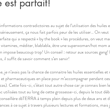
est parfait!
formations contradictoires au sujet de l’utilisation des huiles e
sérieusement, ça nous fait parfois peur de les utiliser… On veut 
rfaite qui a respecté « by the book » les procédures, on veut ma
s vitamines, méditer, blablabla, être une superwoman/hot mom alo
n impose beaucoup trop! Un conseil : retour aux sources gang! L
 il suffit de savoir comment s’en servir!
 je n’avais pas la chance de connaitre les huiles essentielles et 
 et pharmaceutiques en place pour m’accompagner pendant ces 
s). Cette fois-ci, c’était tout autre chose car je connais bien le
nc utilisées tout au long de cette grossesse-ci, depuis le tout déb
onseillère dōTERRA à temps plein depuis plus de deux ans et dem
nces à ce sujet à travers plusieurs lectures et formations, mais 