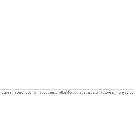
olutions naturelles
alternatives naturelles
douleurs grossesse
nausées
symphyse pu