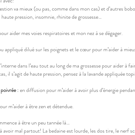
 avec!  
gestion va mieux (ou pas, comme dans mon cas) et d’autres bobos
u haute pression, insomnie, rhinite de grossesse…
 pour aider mes voies respiratoires et mon nez à se dégager.
 ou appliqué dilué sur les poignets et le cœur pour m’aider à mie
à l’interne dans l’eau tout au long de ma grossesse pour aider à f
cas, il s’agit de haute pression, pensez à la lavande appliquée to
poivrée
 : en diffusion pour m’aider à avoir plus d’énergie pendan
pour m’aider à être zen et détendue.
mmence à être un peu tannée là…
voir mal partout! La bedaine est lourde, les dos tire, le nerf sc