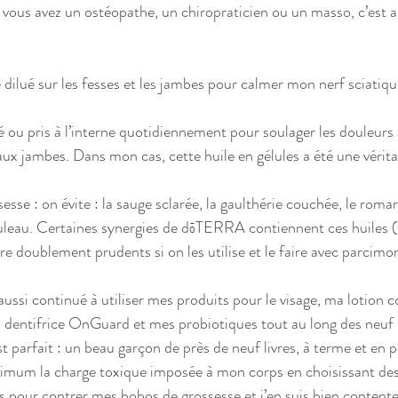
 Si vous avez un ostéopathe, un chiropraticien ou un masso, c’est 
é dilué sur les fesses et les jambes pour calmer mon nerf sciatiqu
ué ou pris à l’interne quotidiennement pour soulager les douleurs a
x jambes. Dans mon cas, cette huile en gélules a été une vérita
bouleau. Certaines synergies de dōTERRA contiennent ces huiles (
être doublement prudents si on les utilise et le faire avec parcimon
 dentifrice OnGuard et mes probiotiques tout au long des neuf
t parfait : un beau garçon de près de neuf livres, à terme et en pa
nimum la charge toxique imposée à mon corps en choisissant des 
es pour contrer mes bobos de grossesse et j’en suis bien content