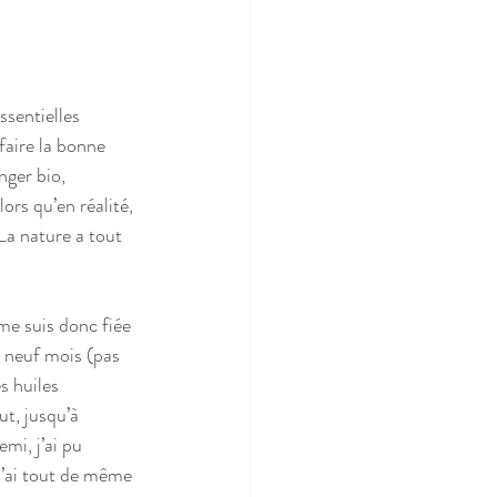
ssentielles 
faire la bonne 
nger bio, 
rs qu’en réalité, 
a nature a tout 
me suis donc fiée 
neuf mois (pas 
s huiles 
ut, jusqu’à 
i, j’ai pu 
j’ai tout de même 