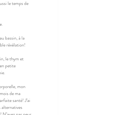
aussi le temps de 
e.
u bassin, à la 
ble révélation!
en petite 
ie.
 mois de ma 
rfaite santé! J’ai 
alternatives 
e! N’ayez pas peur 