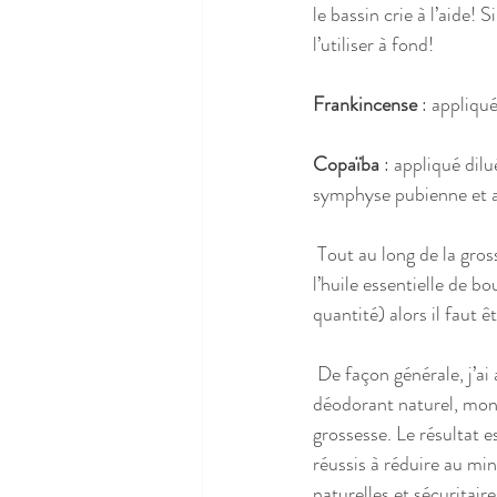
le bassin crie à l’aide!
l’utiliser à fond!
Frankincense
 : appliqu
Copaïba
 : appliqué dil
symphyse pubienne et au
 Tout au long de la grossesse : on évite : la sauge sclarée, la gaulthérie couchée, le romarin, le thym et 
l’huile essentielle de 
quantité) alors il faut 
 De façon générale, j’ai aussi continué à utiliser mes produits pour le visage, ma lotion corporelle, mon 
déodorant naturel, mon
grossesse. Le résultat es
réussis à réduire au mi
naturelles et sécuritair