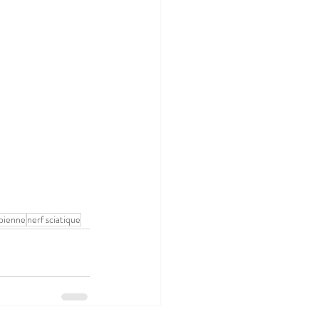
bienne
nerf sciatique