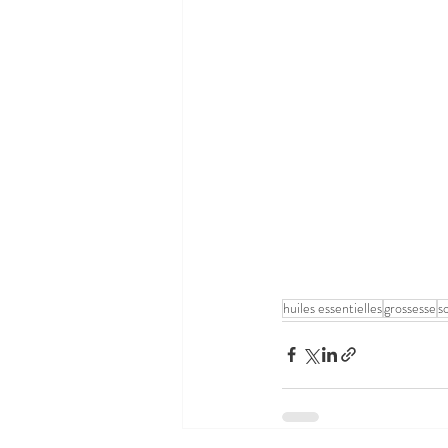
huiles essentielles
grossesse
s