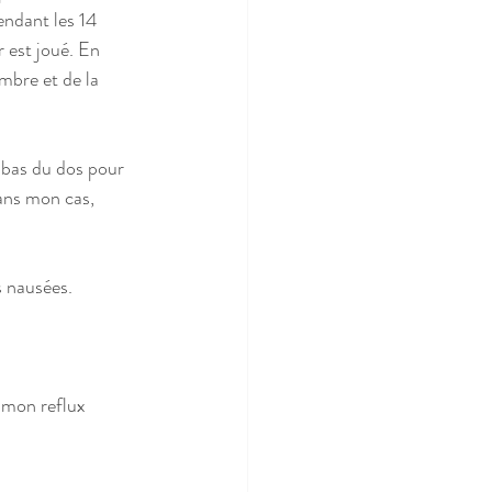
endant les 14 
 est joué. En 
mbre et de la 
e bas du dos pour 
Dans mon cas, 
 nausées.
r mon reflux 