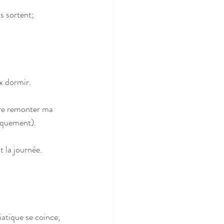
 sortent; 
ux dormir.
aire remonter ma 
piquement).
t la journée.
iatique se coince, 