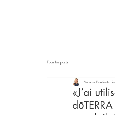
Tous les posts
Mélanie Boutin
4 min
«J’ai util
dōTERRA 