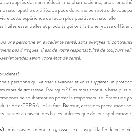
maison auprès de mon médecin, ma pharmacienne, une aromathé
 une naturopathe certifiée. Je peux donc me permettre de vous 
 vivre cette expérience de façon plus positive et naturelle. 
 huiles essentielles et produits qui ont fait une grosse 
différen
suis une personne en excellente santé, sans allergies ni contraint
ient pas à risques. Il est de votre responsabilité de toujours vali
isez/entendez selon votre état de santé.
 prudents!
nais personne qui va oser s’avancer et vous suggérer un protoc
ers mois de grossesse! Pourquoi? Ces mois sont à la base plus ri
rsonnes ne souhaitent en porter la responsabilité. Étant une gran
duits de dōTERRA, je l’ai fait! Biensûr, certaines précautions so
ts  autant au niveau des huiles utilisées que de leur application r
s)
 : prises avant même ma grossesse et jusqu’à la fin de celle-ci