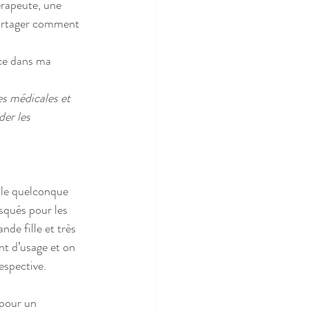
rapeute, une 
partager comment 
ce dans ma 
es médicales et 
der les 
ole quelconque 
squés pour les 
de fille et très 
nt d’usage et on 
espective.
 pour un 