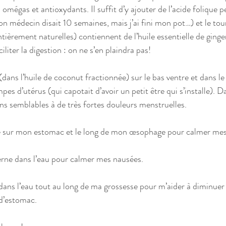
mégas et antioxydants. Il suffit d’y ajouter de l’acide folique p
 médecin disait 10 semaines, mais j’ai fini mon pot…) et le tour
tièrement naturelles) contiennent de l’huile essentielle de ginge
liter la digestion : on ne s’en plaindra pas!
 (dans l’huile de coconut fractionnée) sur le bas ventre et dans l
es d’utérus (qui capotait d’avoir un petit être qui s’installe). 
ons semblables à de très fortes douleurs menstruelles.
lué sur mon estomac et le long de mon œsophage pour calmer mes
interne dans l’eau pour calmer mes nausées.
ne dans l’eau tout au long de ma grossesse pour m’aider à diminue
d’estomac.