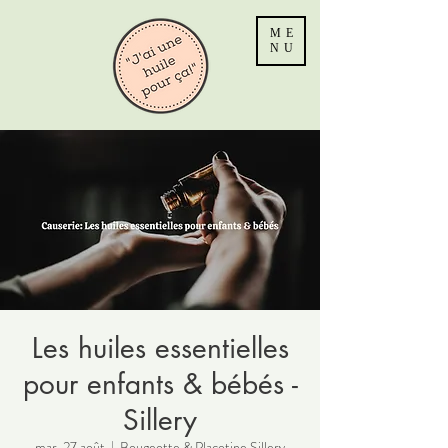
ME
NU
Les huiles essentielles
pour enfants & bébés -
Sillery
mar. 27 août
  |  
Bougeotte & Placotine Sillery