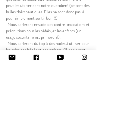
peut les utiliser dans notre quotidien! (ce sont des 
huiles thérapeutiques. Elles ne sont donc pas là 
pour simplement sentir bon!!!)
•Nous parlerons ensuite des contre-indications et 
précautions pour les bébés, et les enfants (un 
usage sécuritaire est primordial).
•Nous parlerons du top 5 des huiles à utiliser pour 
les soins des bébés et des enfants. (Il y en a tout 
plein mais il faut bien commencer quelque part!)
•Je vous donnerai des trucs pour survivre aux 
rhumes et autres bobos du quotidien!
•Je vous explique comment ramener ces superbes 
huiles à la maison!! (promotions sur place pour les 
intéressés  )
Afficher plus
Partager cet événement