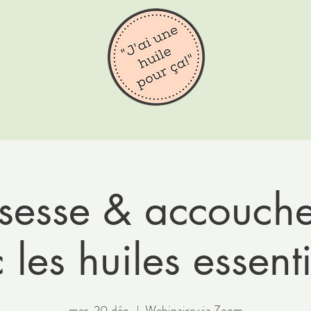
sesse & accouch
 les huiles essenti
mer. 20 déc.
  |  
Webinaire via Zoom