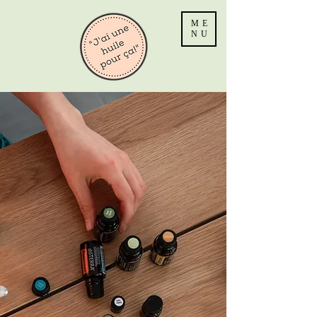
ME
NU