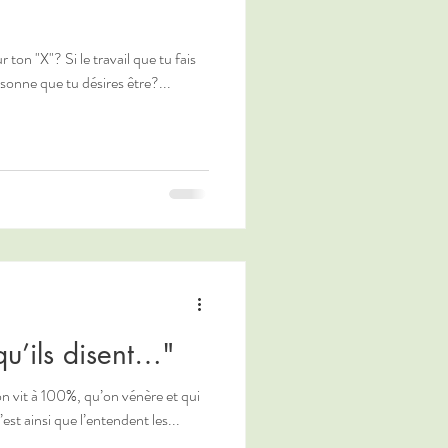
 ton "X"? Si le travail que tu fais
rsonne que tu désires être?...
u’ils disent…"
on vit à 100%, qu’on vénère et qui
st ainsi que l’entendent les...