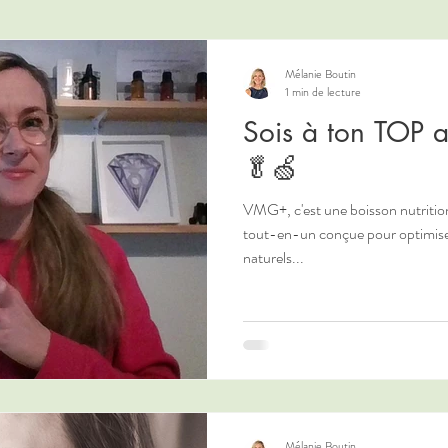
Mélanie Boutin
1 min de lecture
Sois à ton TOP
🥬🍏
VMG+, c'est une boisson nutritio
tout-en-un conçue pour optimiser
naturels...
Mélanie Boutin