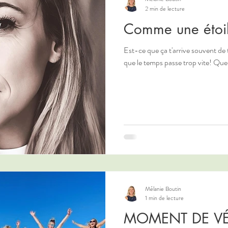
2 min de lecture
Comme une étoile
Est-ce que ça t'arrive souvent de t
que le temps passe trop vite! Que 
Mélanie Boutin
1 min de lecture
MOMENT DE VÉRI